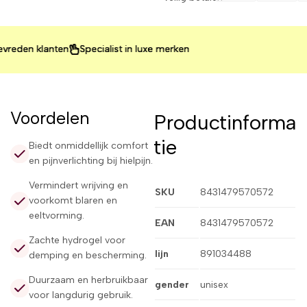
den klanten
den klanten
den klanten
Specialist in luxe merken
Specialist in luxe merken
Specialist in luxe merken
Voordelen
Productinforma
tie
Biedt onmiddellijk comfort
en pijnverlichting bij hielpijn.
Vermindert wrijving en
SKU
8431479570572
voorkomt blaren en
eeltvorming.
EAN
8431479570572
Zachte hydrogel voor
lijn
891034488
demping en bescherming.
Duurzaam en herbruikbaar
gender
unisex
voor langdurig gebruik.