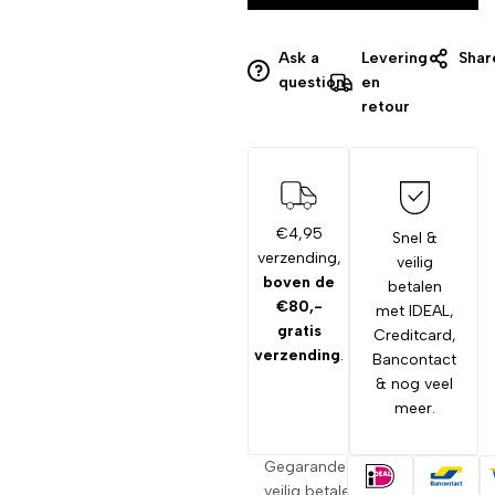
Ask a
Levering
Shar
question
en
retour
€4,95
Snel &
verzending,
veilig
boven de
betalen
€80,-
met IDEAL,
gratis
Creditcard,
verzending
.
Bancontact
& nog veel
meer.
Gegarandeerd
veilig betalen