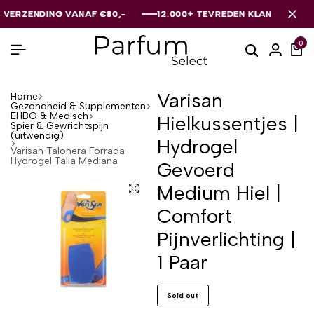
RZENDING VANAF €80,-
RZENDING VANAF €80,-
RZENDING VANAF €80,-
12.000+ TEVREDEN KLANTEN
12.000+ TEVREDEN KLANTEN
12.000+ TEVREDEN KLANTEN
0
Varisan
Home
Gezondheid & Supplementen
EHBO & Medisch
Hielkussentjes |
Spier & Gewrichtspijn
(uitwendig)
Hydrogel
Varisan Talonera Forrada
Hydrogel Talla Mediana
Gevoerd
Medium Hiel |
Comfort
Pijnverlichting |
1 Paar
Sold out