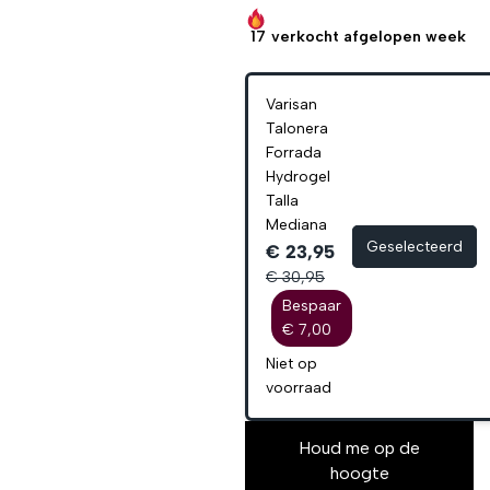
17
verkocht afgelopen week
Varisan
Talonera
Forrada
Hydrogel
Talla
Mediana
Geselecteerd
€ 23,95
€ 30,95
Bespaar
€ 7,00
Niet op
voorraad
Houd me op de
hoogte