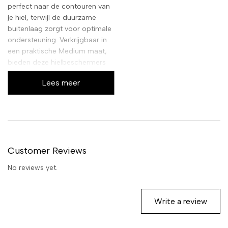
perfect naar de contouren van
je hiel, terwijl de duurzame
buitenlaag zorgt voor optimale
ondersteuning. Verkrijgbaar in
een praktische Medium maat,
bieden deze hielbeschermers
discrete en effectieve
Lees meer
verlichting voor diverse
schoentypes.
Customer Reviews
No reviews yet.
Write a review